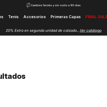
Cambios fáciles y sin costo a 90 días
os
Tenis
Accesorios
Primeras Capas
FINAL SAL
20% Extra en segunda unidad de calzado...
Ver catálogo
ultados