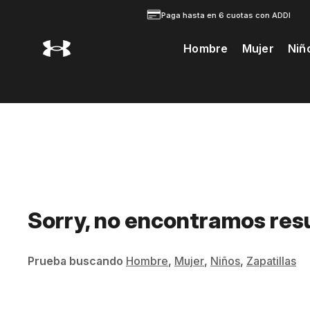
Paga hasta en 6 cuotas con ADDI
Hombre
Mujer
Niñ
Te Prodria Interesar
Sorry, no encontramos res
Prueba buscando
Hombre
,
Mujer
,
Niños
,
Zapatillas