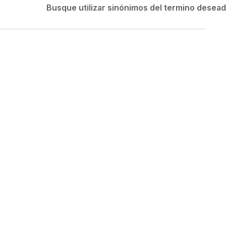
Velociti
Busque utilizar sinónimos del termino desea
Medias
Short