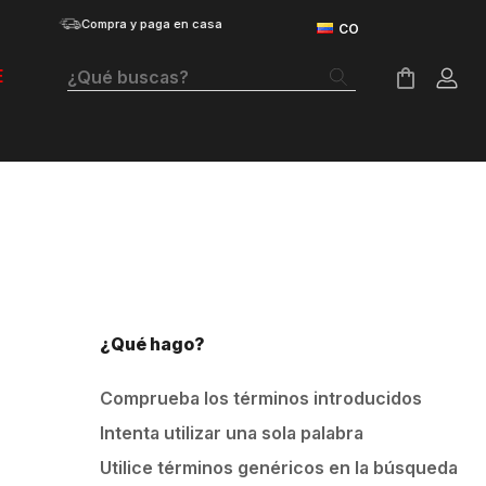
Compra y paga en casa
¿Qué buscas?
E
Términos Más Buscados
Botas
Tenis Mujer
Tenis Hombre
Tenis
¿Qué hago?
Guayos
Comprueba los términos introducidos
Velociti Distance
Intenta utilizar una sola palabra
Basketball
Utilice términos genéricos en la búsqueda