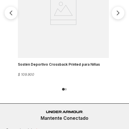
Sostén Deportivo Crossback Printed para Niñas
Sostén De
$
109
.
900
$
109
.
900
Mantente Conectado