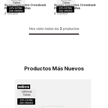
Tallas
Tallas
Sostén Deportivo Crossback
Sostén Deportivo Crossback
Printed para Niñas
Printed para Niñas
$
109
.
900
$
109
.
900
Has visto todos los
2
productos
Productos Más Nuevos
Ultimas
Ultim
Tallas
Talla