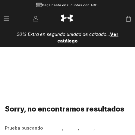
Paga hasta en 6 cuotas con ADDI
20% Extra en segunda unidad de calzado...
Ver
catálogo
Sorry, no encontramos resultados
Prueba buscando
Hombre
,
Mujer
,
Niños
,
Zapatillas