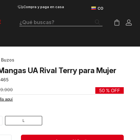
Compra y paga en casa
¿Qué buscas?
E
Términos Más Buscados
Botas
Buzos
Tenis Mujer
Mangas UA Rival Terry para Mujer
Tenis Hombre
-465
Tenis
69
.
900
50 %
OFF
lla aquí
Velociti Distance
Guayos
L
Basketball