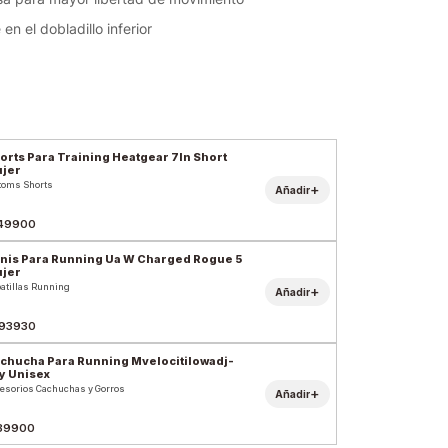
en el dobladillo inferior
orts Para Training Heatgear 7In Short
jer
toms Shorts
+
Añadir
49900
nis Para Running Ua W Charged Rogue 5
jer
atillas Running
+
Añadir
93930
chucha Para Running Mvelocitilowadj-
y Unisex
esorios Cachuchas y Gorros
+
Añadir
39900