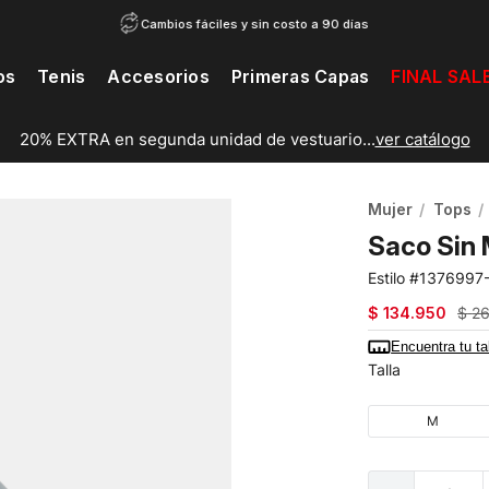
Cambios fáciles y sin costo a 90 días
os
Tenis
Accesorios
Primeras Capas
FINAL SAL
20% EXTRA en segunda unidad de vestuario...
ver catálogo
Mujer
Tops
Saco Sin 
1376997
$
134
.
950
$
2
Encuentra tu ta
Talla
M