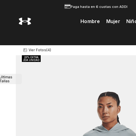
Paga hasta en 6 cuotas con ADDI
Hombre
Mujer
Niñ
Te Prodria Interesar
Ver Fotos
(4)
Ultimas
Tallas