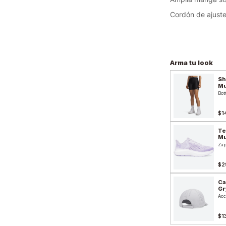
Cordón de ajuste 
Arma tu look
Sh
Mu
Bot
$1
Te
Mu
Zap
$2
Ca
Gr
Acc
$1