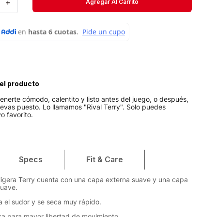
＋
Agregar Al Carrito
Short
Medias
Velociti
el producto
enerte cómodo, calentito y listo antes del juego, o después,
llevas puesto. Lo llamamos "Rival Terry". Solo puedes
o favorito.
Specs
Fit & Care
 ligera Terry cuenta con una capa externa suave y una capa
suave.
na el sudor y se seca muy rápido.
sa para mayor libertad de movimiento