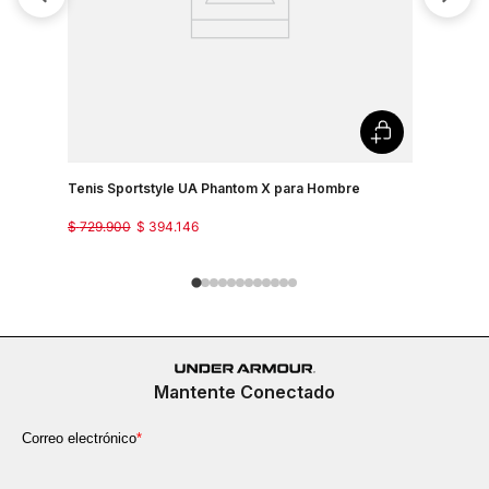
Tenis Sportstyle UA Phantom X para Hombre
Tenis Spo
$
729
.
900
$
394
.
146
$
499
.
900
Mantente Conectado