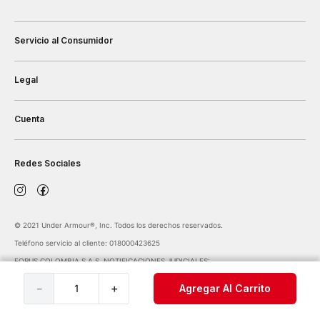
Servicio al Consumidor
Legal
Cuenta
Redes Sociales
©️ 2021 Under Armour®️, Inc. Todos los derechos reservados.
Teléfono servicio al cliente: 018000423625
FORUS COLOMBIA S.A.S. NOTIFICACIONES JUDICIALES:
notificaciones@forus.com.co
| Av. Carrera 45 Nº 108-27 BOGOTÁ COLOMBIA
－
＋
Agregar Al Carrito