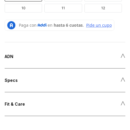
10
11
12
˄
ADN
˄
Specs
˄
Fit & Care