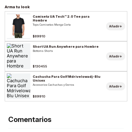
Arma tu look
Camiseta UA Tech™ 2.0 Tee para
Hombre
Tops Camisetas Manga Corta
+
Añadir
$89910
Short UA Run Anywhere para Hombre
Bottoms Shorts
+
Añadir
$130455
Cachucha Para Golf Mdrivelowadj-Blu
Unisex
Accesorios Cachuchas y Gorros
+
Añadir
$89910
Comentarios