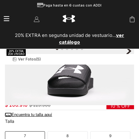
Paga hasta en 6 cuotas con ADDI
20% EXTRA en segunda unidad de vestuario...
ver
catálogo
Ver Fotos
(5)
Hombre
Zapatillas
Sportstyle
Sandalias Sportstyle UA ARMR Slide para Hombre
6007527-001
$
206
.
910
$
229
.
900
10 %
OFF
Encuentra tu talla aquí
Talla
7
8
9