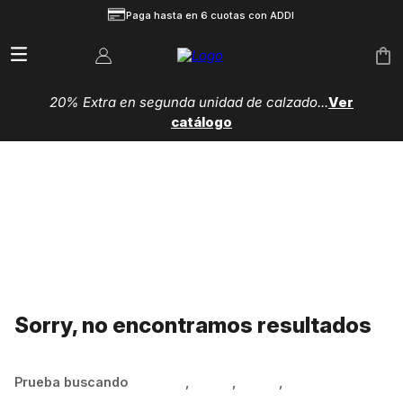
Paga hasta en 6 cuotas con ADDI
20% Extra en segunda unidad de calzado...
Ver
catálogo
Sorry, no encontramos resultados
Prueba buscando
Hombre
,
Mujer
,
Niños
,
Zapatillas