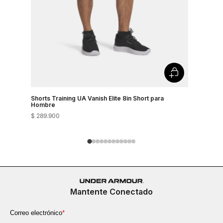
Shorts Training UA Vanish Elite 8in Short para
Shorts Tra
Hombre
Hombre
$
289
.
900
$
289
.
900
Mantente Conectado