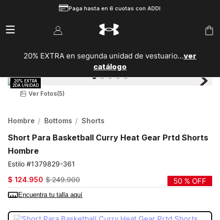
Paga hasta en 6 cuotas con ADDI
20% EXTRA en segunda unidad de vestuario...
ver
catálogo
Ver Fotos
(5)
Hombre
Bottoms
Shorts
Short Para Basketball Curry Heat Gear Prtd Shorts
Hombre
1379829-361
$
124
.
950
$
249
.
900
50 %
OFF
Encuentra tu talla aquí
COLOR:
AZUL