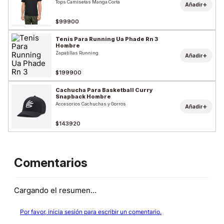
Tops Camisetas Manga Corta
+
Añadir
$99900
Tenis Para Running Ua Phade Rn 3
Hombre
Zapatillas Running
+
Añadir
$199900
Cachucha Para Basketball Curry
Snapback Hombre
Accesorios Cachuchas y Gorros
+
Añadir
$143920
Comentarios
Cargando el resumen…
Por favor, inicia sesión para escribir un comentario.