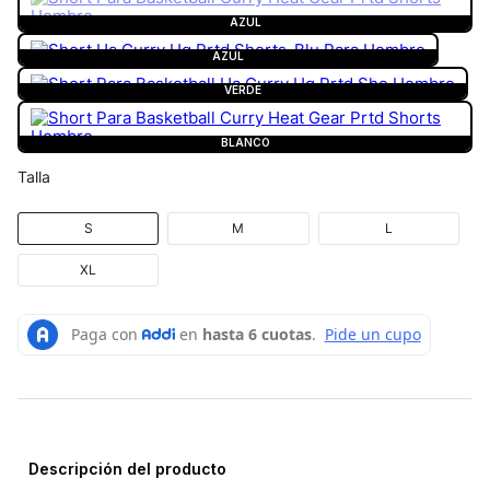
AZUL
AZUL
VERDE
BLANCO
Talla
S
M
L
XL
Descripción del producto