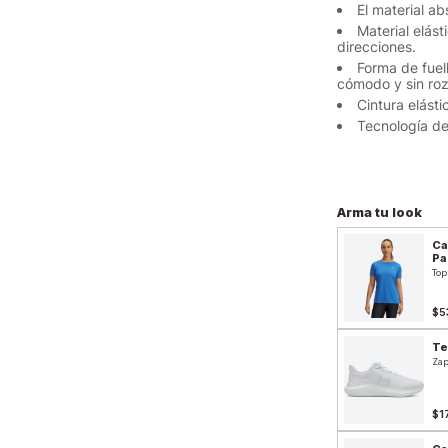
El material a
Material elás
direcciones.
Forma de fuel
cómodo y sin ro
Cintura elást
Tecnología de
Arma tu look
Ca
Pa
Top
$5
Te
Zap
$1