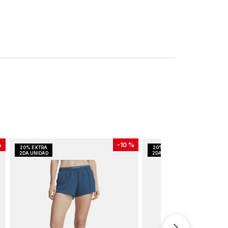
%
-
10 %