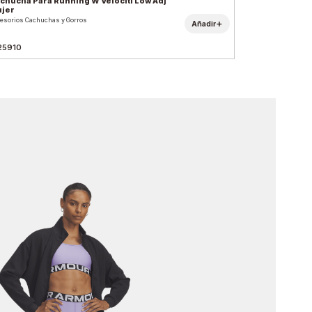
chucha Para Running W Velociti Low Adj
jer
esorios Cachuchas y Gorros
+
Añadir
25910