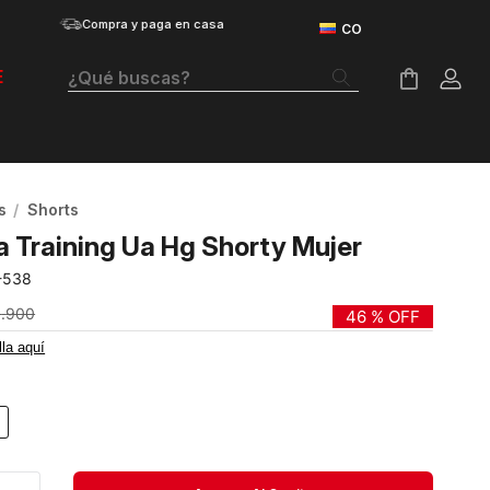
Compra y paga en casa
¿Qué buscas?
E
Términos Más Buscados
Botas
s
Shorts
Tenis Mujer
a Training Ua Hg Shorty Mujer
Tenis Hombre
-538
Tenis
9
.
900
46 %
OFF
lla aquí
Guayos
Velociti Distance
Basketball