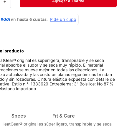
＋
Agregar Al Carrito
Velociti
Medias
Short
el producto
atGear® original es superligera, transpirable y se seca
rial absorbe el sudor y se seca muy rápido. El material
irecciones se mueve mejor en todas las direcciones. La
rzo actualizada y las costuras planas ergonómicas brindan
o y sin rozaduras. Cintura elástica expuesta con detalle de
iva. Estilo n.°: 1383629 Entrepierna: 3" Bolsillos: No 87 %
 elastano Importado
Specs
Fit & Care
 HeatGear® original es súper ligero, transpirable y se seca