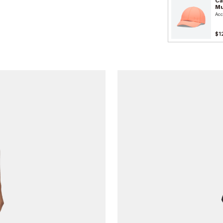
Ca
Mu
Acc
$1