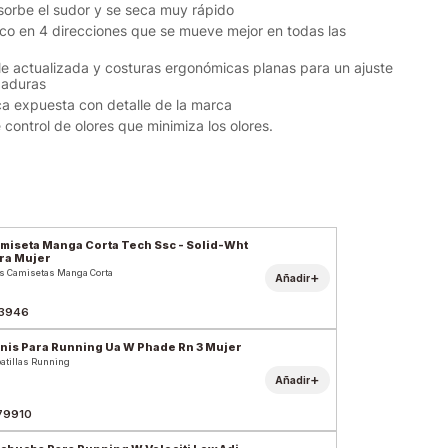
bsorbe el sudor y se seca muy rápido
tico en 4 direcciones que se mueve mejor en todas las
le actualizada y costuras ergonómicas planas para un ajuste
zaduras
ica expuesta con detalle de la marca
 control de olores que minimiza los olores.
miseta Manga Corta Tech Ssc - Solid-Wht
ra Mujer
s Camisetas Manga Corta
+
Añadir
3946
nis Para Running Ua W Phade Rn 3 Mujer
atillas Running
+
Añadir
79910