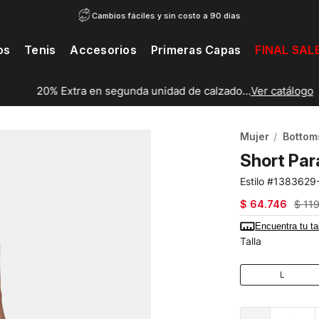
Cambios fáciles y sin costo a 90 días
os
Tenis
Accesorios
Primeras Capas
FINAL SAL
20% Extra en segunda unidad de calzado...
Ver catálogo
Mujer
Bottom
Short Par
1383629
$
64
.
746
$
11
Encuentra tu ta
Talla
L