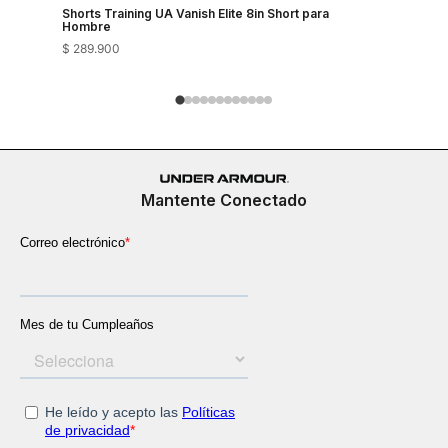
Shorts Training UA Vanish Elite 8in Short para
Shorts Tra
Hombre
Hombre
$
289
.
900
$
289
.
900
Mantente Conectado