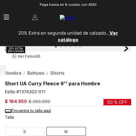
Paga hasta en 6 cuotas con ADDI
20% Extra en segunda unidad de calzado...
Ver
catálogo
Ver Fotos
(6)
Hombre
Bottoms
Shorts
Short UA Curry Fleece 9'' para Hombre
1374302-011
$
184
.
950
$
369
.
900
50 %
OFF
Encuentra tu talla aquí
Talla
S
M