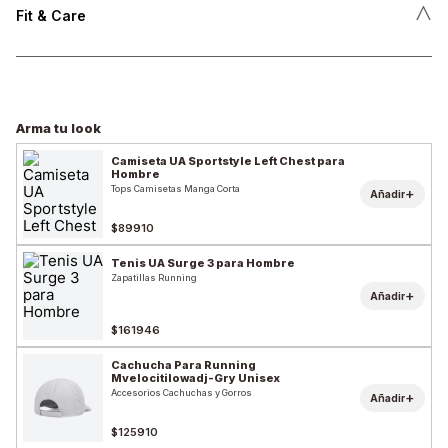
˄
Fit & Care
Arma tu look
Camiseta UA Sportstyle Left Chest para
Hombre
Tops Camisetas Manga Corta
+
Añadir
$89910
Tenis UA Surge 3 para Hombre
Zapatillas Running
+
Añadir
$161946
Cachucha Para Running
Mvelocitilowadj-Gry Unisex
Accesorios Cachuchas y Gorros
+
Añadir
$125910