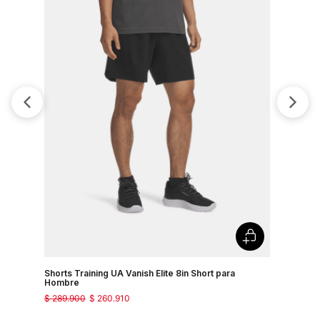
Shorts Training UA Vanish Elite 8in Short para
Shorts Tra
Hombre
Hombre
$
289
.
900
$
260
.
910
$
289
.
900