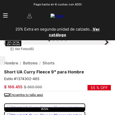
Paga hasta en 6 cuotas con ADDI
20% Extra en segunda unidad de calzado...
Ver
catálogo
Ver Fotos
(5)
Hombre
Bottoms
Shorts
Short UA Curry Fleece 9" para Hombre
1374302-465
$
166
.
455
$
369
.
900
55 %
OFF
Encuentra tu talla aquí
COLOR:
AZUL
AZUL