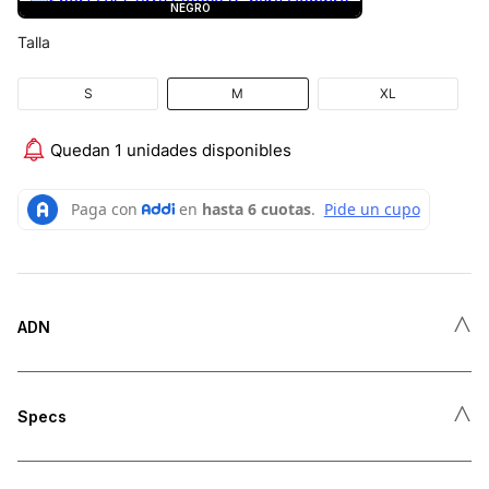
NEGRO
Talla
S
M
XL
Quedan 1 unidades disponibles
˄
ADN
˄
Specs