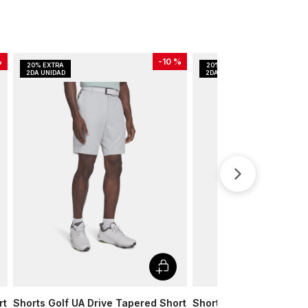
%
-
10 %
rt
Shorts Golf UA Drive Tapered Short
Shorts Training UA Vani