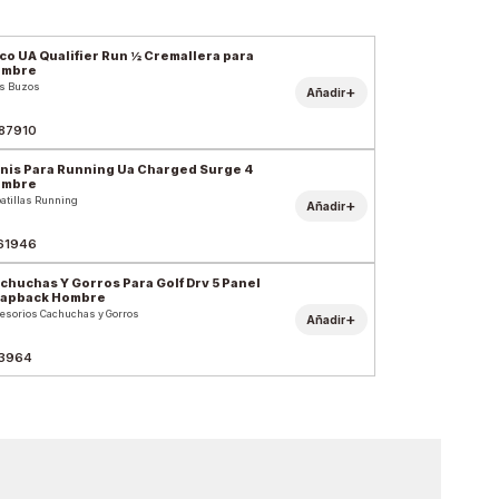
co UA Qualifier Run ½ Cremallera para
ombre
s Buzos
+
Añadir
87910
nis Para Running Ua Charged Surge 4
ombre
atillas Running
+
Añadir
61946
chuchas Y Gorros Para Golf Drv 5 Panel
apback Hombre
esorios Cachuchas y Gorros
+
Añadir
3964