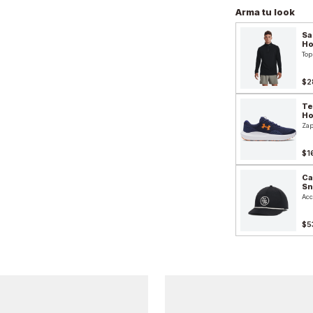
Arma tu look
Sa
H
Top
$2
Te
H
Zap
$1
Ca
Sn
Acc
$5