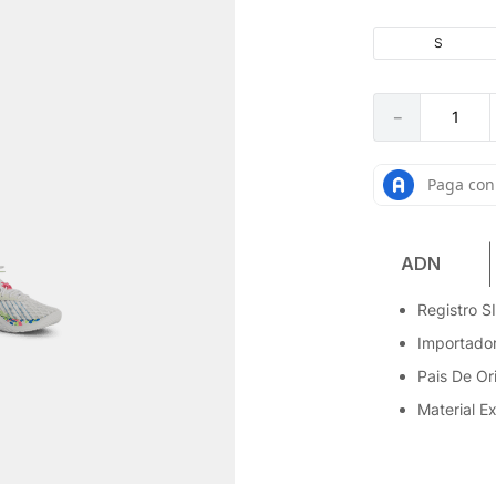
S
－
ADN
Registro 
Importador
Pais De Or
Material Ex