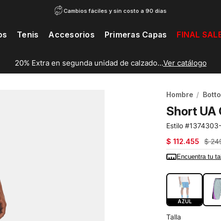
Cambios fáciles y sin costo a 90 días
os
Tenis
Accesorios
Primeras Capas
FINAL SAL
20% Extra en segunda unidad de calzado...
Ver catálogo
Hombre
Bott
Short UA 
1374303
$
112
.
455
$
24
Encuentra tu ta
COLOR:
AZUL
AZUL
Talla