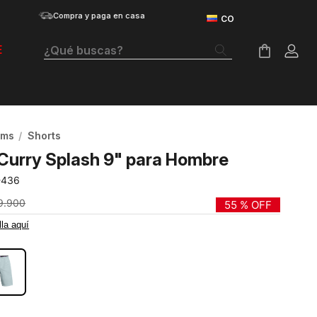
Compra y paga en casa
¿Qué buscas?
E
Términos Más Buscados
Botas
oms
Shorts
Tenis Mujer
Curry Splash 9" para Hombre
Tenis Hombre
-436
Tenis
9
.
900
55 %
OFF
lla aquí
Guayos
Velociti Distance
Basketball