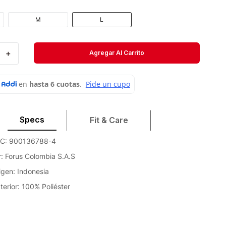
Velociti
M
L
Medias
Short
＋
Agregar Al Carrito
Specs
Fit & Care
SIC: 900136788-4
: Forus Colombia S.A.S
igen: Indonesia
terior: 100% Poliéster