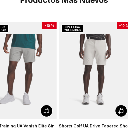
Productos Más Nuevos
-
10 %
-
10 
Training UA Vanish Elite 8in
Shorts Golf UA Drive Tapered Sho