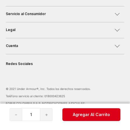
Servicio al Consumidor
Legal
Cuenta
Redes Sociales
©️ 2021 Under Armour®️, Inc. Todos los derechos reservados.
Teléfono servicio al cliente: 018000423625
FORUS COLOMBIA S.A.S. NOTIFICACIONES JUDICIALES:
notificaciones@forus.com.co
| Av. Carrera 45 Nº 108-27 BOGOTÁ COLOMBIA
－
＋
Agregar Al Carrito