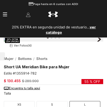
Paga hasta en 6 cuotas con ADDI
20% EXTRA en segunda unidad de vestuario...
ver
catálogo
Ver Fotos
(4)
Mujer
Bottoms
Shorts
Short UA Meridian Bike para Mujer
1355914-782
$
130
.
455
$
289
.
900
55 %
OFF
Encuentra tu talla aquí
Talla
XS
S
L