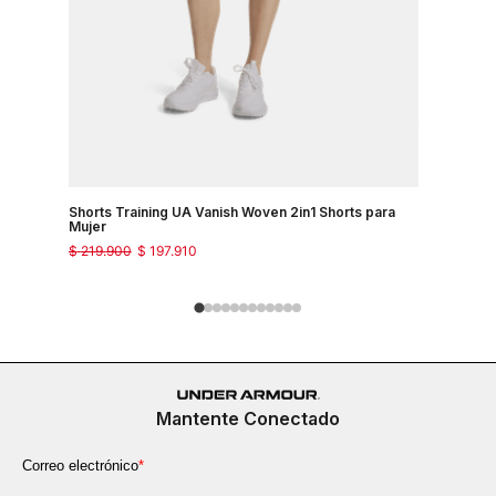
Shorts Training UA Vanish Woven 2in1 Shorts para
Shorts Tr
Mujer
$
219
.
900
$
197
.
910
$
149
.
900
Mantente Conectado