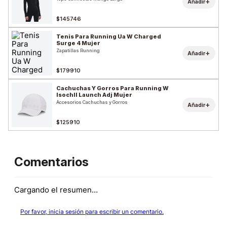
+
Añadir
$145746
Tenis Para Running Ua W Charged
Surge 4 Mujer
Zapatillas Running
+
Añadir
$179910
Cachuchas Y Gorros Para Running W
Isochll Launch Adj Mujer
Accesorios Cachuchas y Gorros
+
Añadir
$125910
Comentarios
Cargando el resumen…
Por favor, inicia sesión para escribir un comentario.