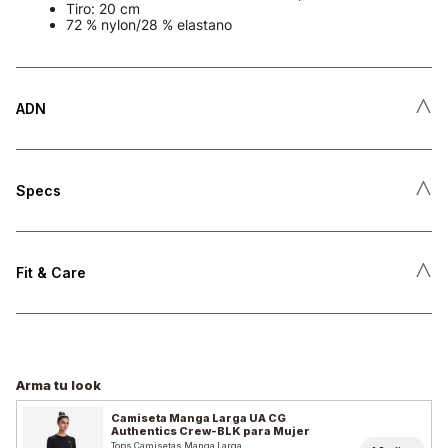
Tiro: 20 cm
72 % nylon/28 % elastano
˄
ADN
˄
Specs
˄
Fit & Care
Arma tu look
Camiseta Manga Larga UA CG
Authentics Crew-BLK para Mujer
Tops Camisetas Manga Larga