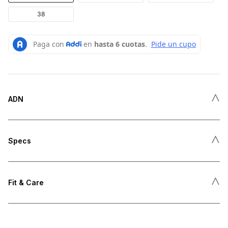
38
˄
ADN
˄
Specs
˄
Fit & Care