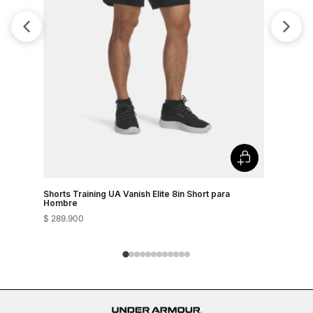
Shorts Training UA Vanish Elite 8in Short para
Shorts Tra
Hombre
Hombre
$
289
.
900
$
289
.
900