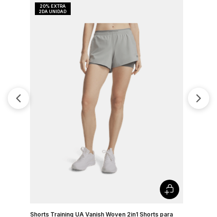
Shorts Training UA Vanish Woven 2in1 Shorts para
Shorts Tr