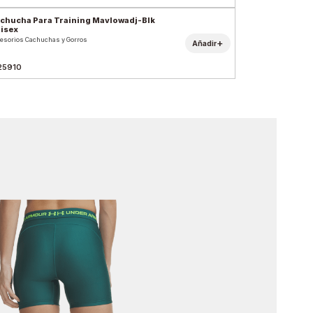
chucha Para Training Mavlowadj-Blk
isex
esorios Cachuchas y Gorros
+
Añadir
25910