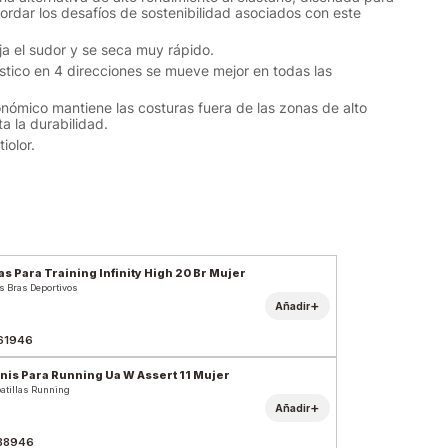
rdar los desafíos de sostenibilidad asociados con este
eja el sudor y se seca muy rápido.
lástico en 4 direcciones se mueve mejor en todas las
onómico mantiene las costuras fuera de las zonas de alto
a la durabilidad.
iolor.
as Para Training Infinity High 20 Br Mujer
s Bras Deportivos
+
Añadir
61946
nis Para Running Ua W Assert 11 Mujer
atillas Running
+
Añadir
88946