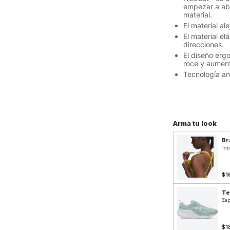
empezar a abo
material.
El material al
El material e
direcciones.
El diseño erg
roce y aument
Tecnología ant
Arma tu look
Br
Top
$1
Te
Zap
$1