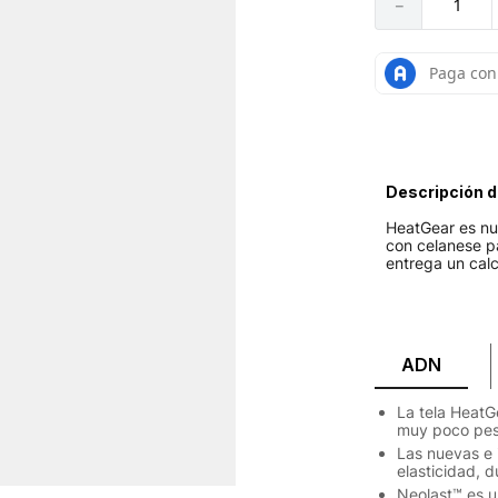
－
Descripción d
HeatGear es nue
con celanese pa
entrega un cal
ADN
La tela HeatG
muy poco pes
Las nuevas e 
elasticidad, 
Neolast™ es u