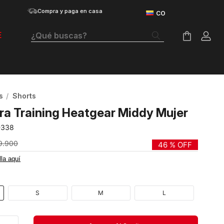
Compra y paga en casa
¿Qué buscas?
E
Términos Más Buscados
Botas
s
Shorts
Tenis Mujer
ra Training Heatgear Middy Mujer
Tenis Hombre
-338
Tenis
9
.
900
46 %
OFF
lla aquí
Guayos
Velociti Distance
S
M
L
Basketball