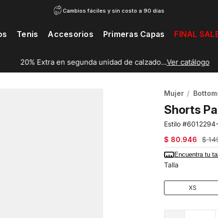
Cambios fáciles y sin costo a 90 días
os
Tenis
Accesorios
Primeras Capas
FINAL SAL
20% Extra en segunda unidad de calzado...
Ver catálogo
Mujer
Bottom
Shorts Pa
6012294
$
80
.
946
$
14
Encuentra tu ta
Talla
XS