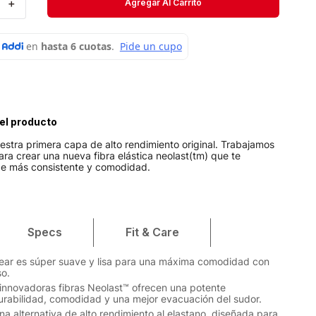
＋
Agregar Al Carrito
Velociti
Medias
Short
el producto
stra primera capa de alto rendimiento original. Trabajamos
ra crear una nueva fibra elástica neolast(tm) que te
ce más consistente y comodidad.
Specs
Fit & Care
ear es súper suave y lisa para una máxima comodidad con
o.
innovadoras fibras Neolast™ ofrecen una potente
durabilidad, comodidad y una mejor evacuación del sudor.
na alternativa de alto rendimiento al elastano, diseñada para