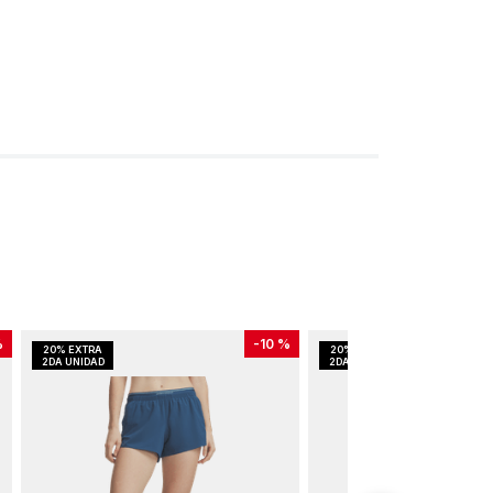
%
-
10 %