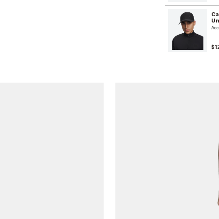
Ca
Un
Acc
$1