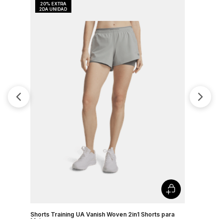
Shorts Training UA Vanish Woven 2in1 Shorts para
Shorts Tr