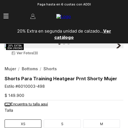
Paga hasta en 6 cuotas con ADDI
20% Extra en segunda unidad de calzado...
Ver
catálogo
Ver Fotos
(3)
Mujer
Bottoms
Shorts
Shorts Para Training Heatgear Prnt Shorty Mujer
6010003-498
$
149
.
900
Encuentra tu talla aquí
Talla
XS
S
M