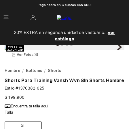
Paga hasta en 6 cuotas con ADDI
20% EXTRA en segunda unidad de vestuario...
ver
catálogo
Ver Fotos
(4)
Hombre
Bottoms
Shorts
Shorts Para Training Vansh Wvn 8In Shorts Hombre
1370382-025
$
199
.
900
Encuentra tu talla aquí
Talla
XL