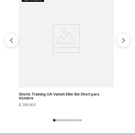
Shorts Training UA Vanish Elite 8in Short para
Shorts Tra
Hombre
Hombre
$
289
.
900
$
289
.
900