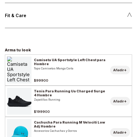
˄
Fit & Care
Arma tu look
Camiseta UA Sportstyle Left Chest para
Hombre
Tops Camisetas Manga Corta
+
Añadir
$99900
Tenis Para Running Ua Charged Surge
4 Hombre
Zapatillas Running
+
Añadir
$199900
Cachucha Para Running M Velociti Low
Adj Hombre
Accesorios Cachuchas y Gorros
+
Añadir