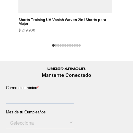
Shorts Training UA Vanish Woven 2in1 Shorts para
Shorts Tr
Mujer
$
219
.
900
$
149
.
900
Mantente Conectado