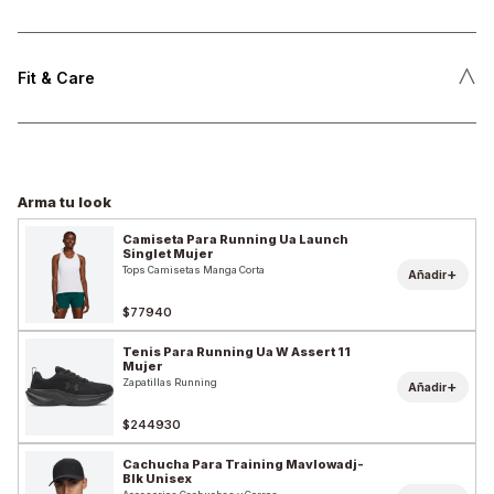
˄
Fit & Care
Arma tu look
Camiseta Para Running Ua Launch
Singlet Mujer
Tops Camisetas Manga Corta
+
Añadir
$77940
Tenis Para Running Ua W Assert 11
Mujer
Zapatillas Running
+
Añadir
$244930
Cachucha Para Training Mavlowadj-
Blk Unisex