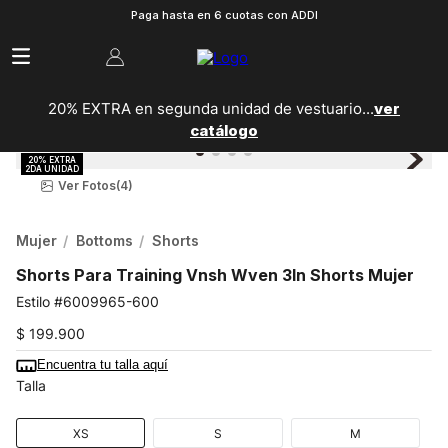
Paga hasta en 6 cuotas con ADDI
20% EXTRA en segunda unidad de vestuario...
ver
catálogo
Ver Fotos
(4)
Mujer
Bottoms
Shorts
Shorts Para Training Vnsh Wven 3In Shorts Mujer
6009965-600
$
199
.
900
Encuentra tu talla aquí
Talla
XS
S
M