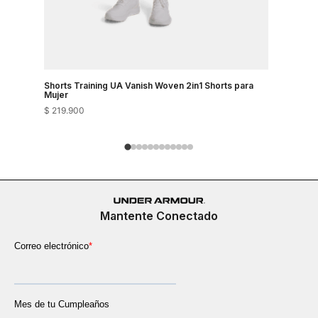
Shorts Training UA Vanish Woven 2in1 Shorts para
Shorts Tr
Mujer
$
219
.
900
$
149
.
900
Mantente Conectado