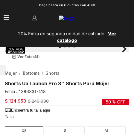
Paga hasta en 6 cuotas con ADDI
20% Extra en segunda unidad de calzado...
Ver
catálogo
Ver Fotos
(4)
Mujer
Bottoms
Shorts
Shorts Ua Launch Pro 3'' Shorts Para Mujer
1386331-418
$
124
.
950
$
249
.
900
50 %
OFF
Encuentra tu talla aquí
Talla
XS
S
M