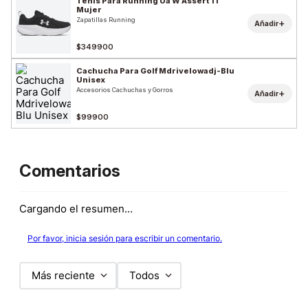
Tenis Para Running Ua W Assert 11
Mujer
Zapatillas Running
+
Añadir
$349900
Cachucha Para Golf Mdrivelowadj-Blu
Unisex
Accesorios Cachuchas y Gorros
+
Añadir
$99900
Comentarios
Cargando el resumen…
Por favor, inicia sesión para escribir un comentario.
Más reciente
Todos