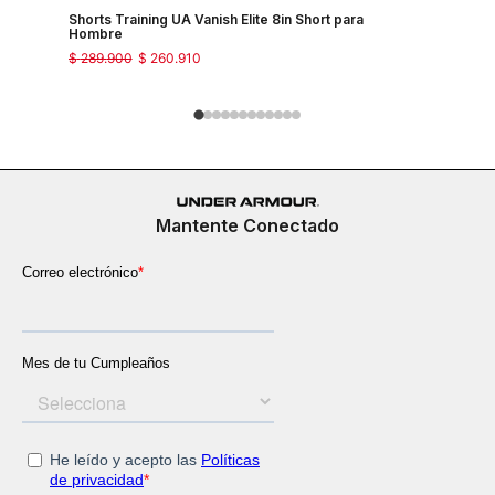
Shorts Training UA Vanish Elite 8in Short para
Shorts Tra
Hombre
Hombre
$
289
.
900
$
260
.
910
$
289
.
900
Mantente Conectado