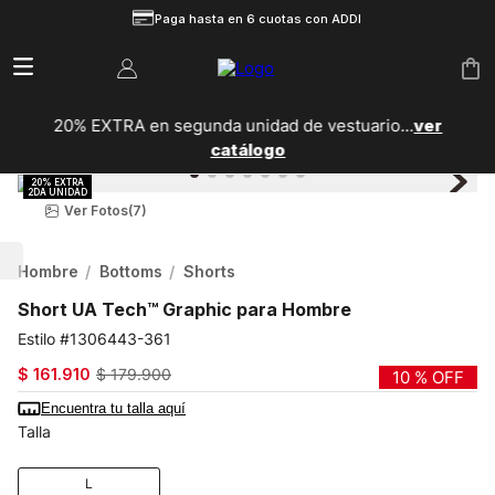
Paga hasta en 6 cuotas con ADDI
20% EXTRA en segunda unidad de vestuario...
ver
catálogo
Ver Fotos
(7)
Hombre
Bottoms
Shorts
Short UA Tech™ Graphic para Hombre
1306443-361
$
161
.
910
$
179
.
900
10 %
OFF
Encuentra tu talla aquí
Talla
L