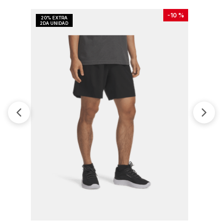
-
10 %