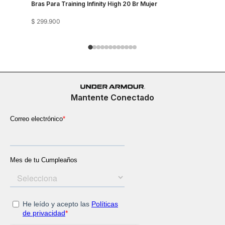
Bras Para Training Infinity High 20 Br Mujer
Bra Train
$
299
.
900
$
249
.
900
Mantente Conectado