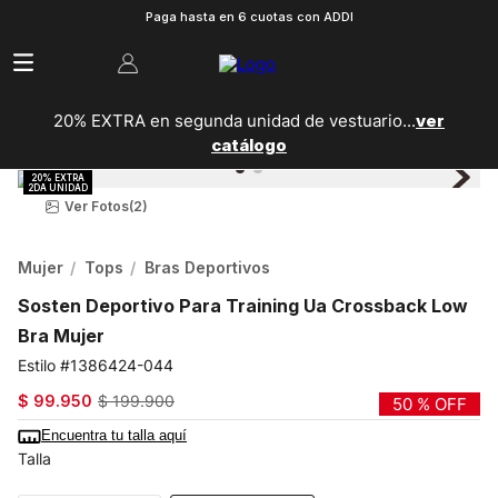
Paga hasta en 6 cuotas con ADDI
20% EXTRA en segunda unidad de vestuario...
ver
catálogo
Ver Fotos
(2)
Mujer
Tops
Bras Deportivos
Sosten Deportivo Para Training Ua Crossback Low
Bra Mujer
1386424-044
$
99
.
950
$
199
.
900
50 %
OFF
Encuentra tu talla aquí
Talla