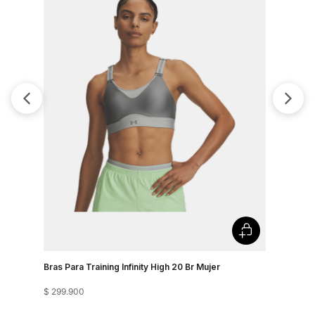
Bras Para Training Infinity High 20 Br Mujer
Bra Train
$
299
.
900
$
249
.
900