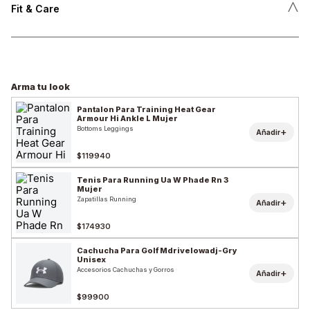
˄
Fit & Care
Arma tu look
Pantalon Para Training Heat Gear
Armour Hi Ankle L Mujer
Bottoms Leggings
+
Añadir
$119940
Tenis Para Running Ua W Phade Rn 3
Mujer
Zapatillas Running
+
Añadir
$174930
Cachucha Para Golf Mdrivelowadj-Gry
Unisex
Accesorios Cachuchas y Gorros
+
Añadir
$99900