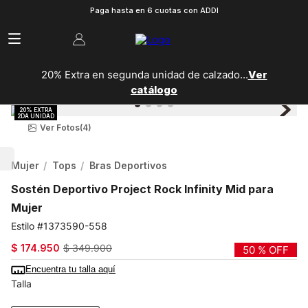
Paga hasta en 6 cuotas con ADDI
20% Extra en segunda unidad de calzado...
Ver
catálogo
Ver Fotos
(4)
Mujer
Tops
Bras Deportivos
Sostén Deportivo Project Rock Infinity Mid para
Mujer
1373590-558
$
174
.
950
$
349
.
900
50 %
OFF
Encuentra tu talla aquí
Talla