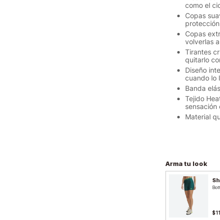
como el ci
Copas suav
protección
Copas extr
volverlas 
Tirantes c
quitarlo co
Diseño inte
cuando lo 
Banda elás
Tejido Hea
sensación 
Material q
Arma tu look
Sh
Bot
$1