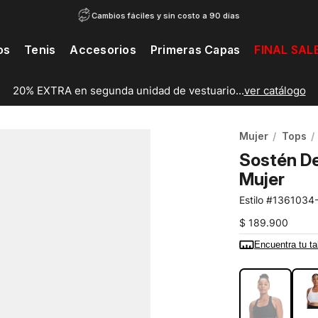
Cambios fáciles y sin costo a 90 días
os
Tenis
Accesorios
Primeras Capas
FINAL SAL
20% EXTRA en segunda unidad de vestuario...
ver catálogo
Mujer
Tops
Sostén De
Mujer
1361034
$
189
.
900
Encuentra tu ta
COLOR:
NEG