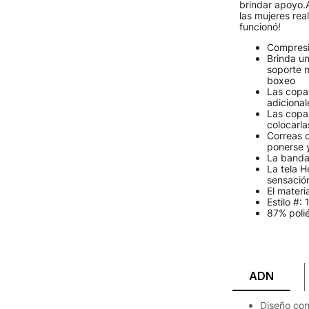
brindar apoyo.
las mujeres re
funcionó!
Compresió
Brinda u
soporte m
boxeo
Las copa
adicional
Las copas
colocarla
Correas c
ponerse y
La banda
La tela 
sensació
El materi
Estilo #:
87% polié
ADN
Diseño con