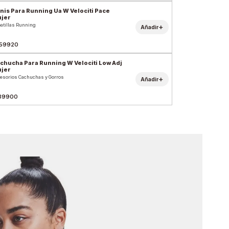
nis Para Running Ua W Velociti Pace
jer
atillas Running
+
Añadir
59920
chucha Para Running W Velociti Low Adj
jer
esorios Cachuchas y Gorros
+
Añadir
39900