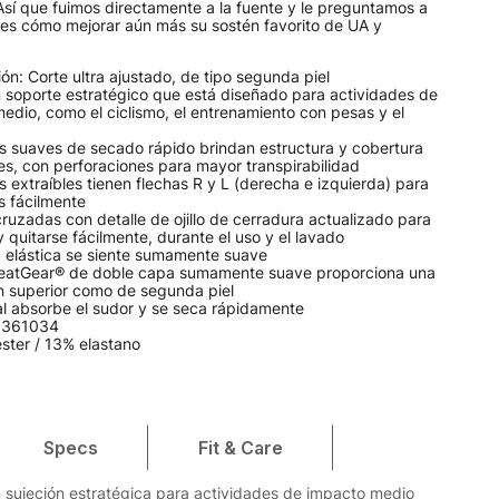
Así que fuimos directamente a la fuente y le preguntamos a
ales cómo mejorar aún más su sostén favorito de UA y
n: Corte ultra ajustado, de tipo segunda piel
n soporte estratégico que está diseñado para actividades de
edio, como el ciclismo, el entrenamiento con pesas y el
s suaves de secado rápido brindan estructura y cobertura
es, con perforaciones para mayor transpirabilidad
 extraíbles tienen flechas R y L (derecha e izquierda) para
s fácilmente
ruzadas con detalle de ojillo de cerradura actualizado para
 quitarse fácilmente, durante el uso y el lavado
 elástica se siente sumamente suave
HeatGear® de doble capa sumamente suave proporciona una
n superior como de segunda piel
al absorbe el sudor y se seca rápidamente
 1361034
ster / 13% elastano
Specs
Fit & Care
 sujeción estratégica para actividades de impacto medio