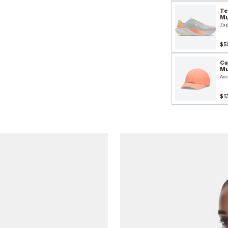
Te
Mu
Zap
$5
Ca
Mu
Acc
$1