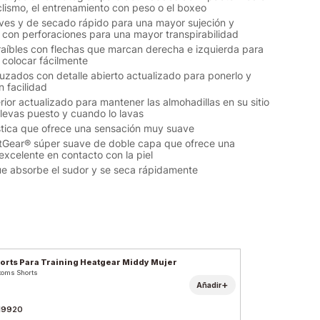
clismo, el entrenamiento con peso o el boxeo
es y de secado rápido para una mayor sujeción y
 con perforaciones para una mayor transpirabilidad
aíbles con flechas que marcan derecha e izquierda para
a colocar fácilmente
ruzados con detalle abierto actualizado para ponerlo y
n facilidad
rior actualizado para mantener las almohadillas en su sitio
llevas puesto y cuando lo lavas
tica que ofrece una sensación muy suave
tGear® súper suave de doble capa que ofrece una
excelente en contacto con la piel
ue absorbe el sudor y se seca rápidamente
orts Para Training Heatgear Middy Mujer
toms Shorts
+
Añadir
19920