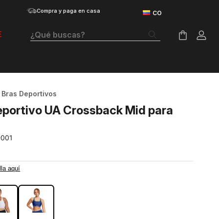
Compra y paga en casa
¿Qué buscas?
E
Términos Más Buscados
Botas
Bras Deportivos
Tenis Mujer
portivo UA Crossback Mid para
Tenis Hombre
-001
Tenis
Velociti Distance
lla aquí
RO
Guayos
Basketball