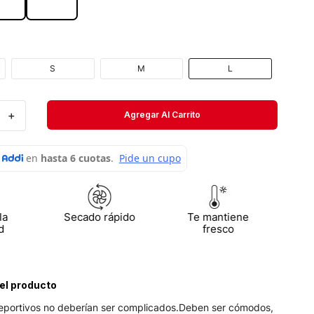
Velociti
Medias
Short
S
M
L
＋
Agregar Al Carrito
la
Secado rápido
Te mantiene
d
fresco
el producto
eportivos no deberían ser complicados.Deben ser cómodos,