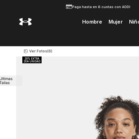
Paga hasta en 6 cuotas con ADDI
Hombre
Mujer
Niñ
Te Prodria Interesar
Ver Fotos
(6)
Ultimas
Tallas