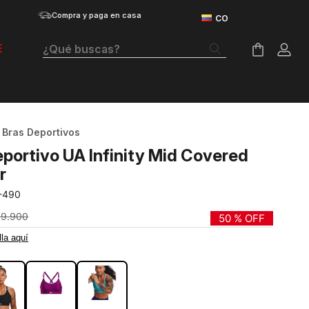
Compra y paga en casa
¿Qué buscas?
E
Términos Más Buscados
Botas
Bras Deportivos
Tenis Mujer
portivo UA Infinity Mid Covered
Tenis Hombre
r
-490
Tenis
69
.
900
50 %
OFF
Velociti Distance
lla aquí
Guayos
Basketball