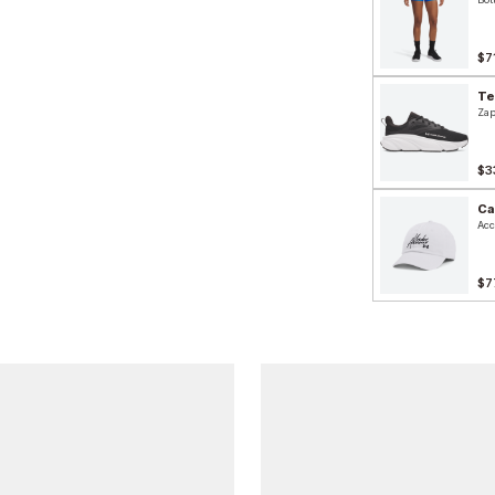
$7
Te
Zap
$3
Ca
Acc
$7