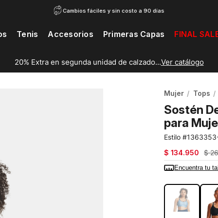
Cambios fáciles y sin costo a 90 días
os
Tenis
Accesorios
Primeras Capas
FINAL SAL
20% Extra en segunda unidad de calzado...
Ver catálogo
Mujer
Tops
Sostén De
para Muje
1363353
$
134
.
950
$
2
Encuentra tu ta
COLOR:
AZUL