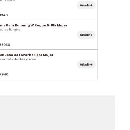
+
Añadir
1940
nis Para Running W Rogue 6-Blk Mujer
atillas Running
+
Añadir
35930
chucha Ua Favorite Para Mujer
esorios Cachuchas y Gorros
+
Añadir
7940