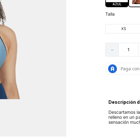
AZUL
Talla
XS
－
Descripción d
Descartamos las
relleno en un p
sensación much