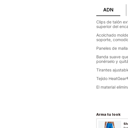
ADN
Clips de talón e
superior del enc
Acolchado molde
soporte, comodi
Paneles de malla
Banda suave que 
ponérselo y quit
Tirantes ajustab
Tejido HeatGear®
El material elimi
Arma tu look
Sh
Bot