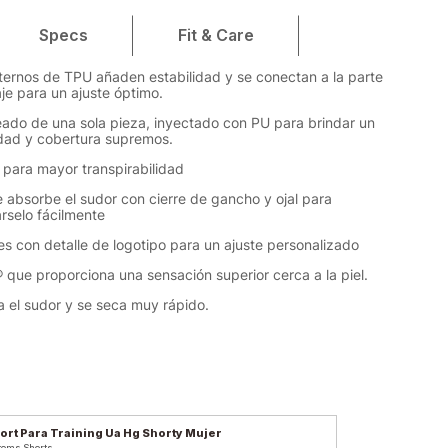
Specs
Fit & Care
xternos de TPU añaden estabilidad y se conectan a la parte
aje para un ajuste óptimo.
ado de una sola pieza, inyectado con PU para brindar un
dad y cobertura supremos.
 para mayor transpirabilidad
absorbe el sudor con cierre de gancho y ojal para
árselo fácilmente
les con detalle de logotipo para un ajuste personalizado
 que proporciona una sensación superior cerca a la piel.
na el sudor y se seca muy rápido.
ort Para Training Ua Hg Shorty Mujer
toms Shorts