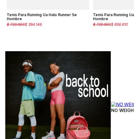
Tenis Para Running Ua Halo Runner Se
Tenis Para Running Ua H
Hombre
Hombre
$
729
.
900
$
394
.
146
$
729
.
900
$
656
.
910
NO WEIGH B