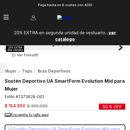
Paga hasta en 6 cuotas con ADDI
20% EXTRA en segunda unidad de vestuario...
ver
catálogo
Ver Fotos
(6)
Mujer
Tops
Bras Deportivos
Sostén Deportivo UA SmartForm Evolution Mid para
Mujer
1373826-001
$
154
.
950
$
309
.
900
50 %
OFF
Encuentra tu talla aquí
COLOR:
NEGRO