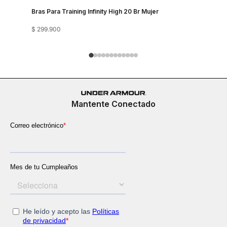
Bras Para Training Infinity High 20 Br Mujer
Bra Train
$
299
.
900
$
249
.
900
Mantente Conectado