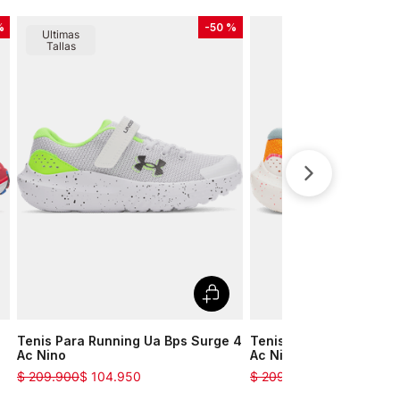
%
-
50 %
Ultimas
Tallas
Tenis Para Running Ua Bps Surge 4
Tenis Para Running Ua 
Ac Nino
Ac Nino
$
209
.
900
$
104
.
950
$
209
.
900
$
146
.
930