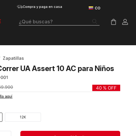
Compra y paga en casa
¿Qué buscas?
E
Términos Más Buscados
Botas
Zapatillas
Tenis Mujer
Correr UA Assert 10 AC para Niños
Tenis Hombre
-001
Tenis
49
.
900
40 %
OFF
lla aquí
Velociti Distance
Guayos
12K
Basketball