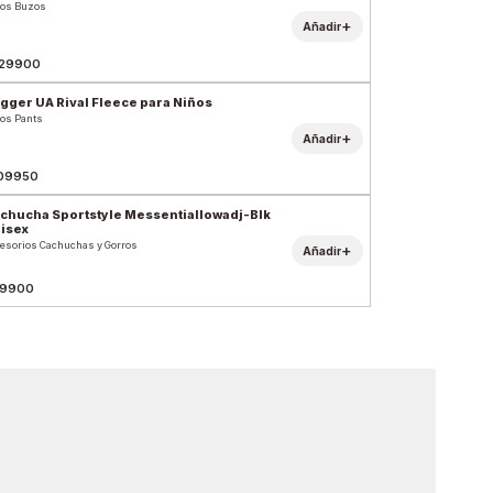
os Buzos
+
Añadir
29900
gger UA Rival Fleece para Niños
os Pants
+
Añadir
09950
chucha Sportstyle Messentiallowadj-Blk
isex
esorios Cachuchas y Gorros
+
Añadir
9900