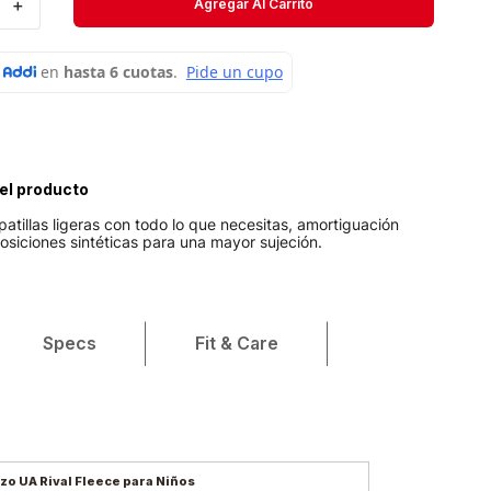
＋
Agregar Al Carrito
Velociti
Medias
Short
el producto
patillas ligeras con todo lo que necesitas, amortiguación
siciones sintéticas para una mayor sujeción.
Specs
Fit & Care
zo UA Rival Fleece para Niños