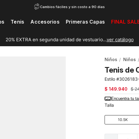
Cambios fáciles y sin costo a 90 días
os
Tenis
Accesorios
Primeras Capas
FINAL SAL
20% EXTRA en segunda unidad de vestuario...
ver catálogo
Niños
Niños
Tenis de 
3026183
$
149
.
940
$
2
Encuentra tu ta
Talla
10.5K