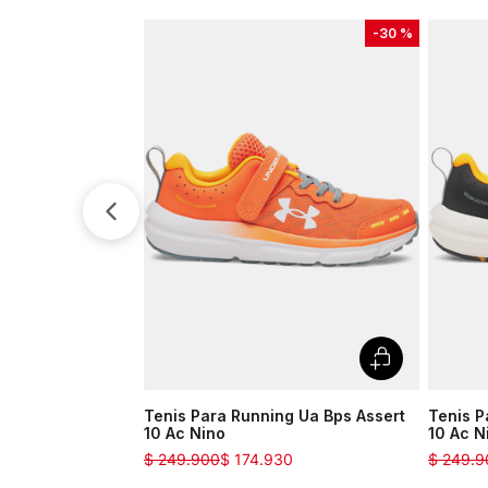
-
30 %
Tenis Para Running Ua Bps Assert
Tenis P
10 Ac Nino
10 Ac N
$
249
.
900
$
174
.
930
$
249
.
9