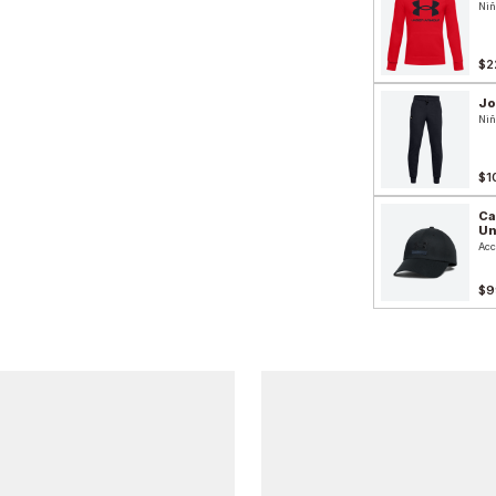
Niñ
$2
Jo
Niñ
$1
Ca
Un
Acc
$9