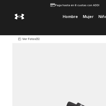
Paga hasta en 6 cuotas con ADDI
Hombre
Mujer
Niñ
Te Prodria Interesar
Ver Fotos
(5)