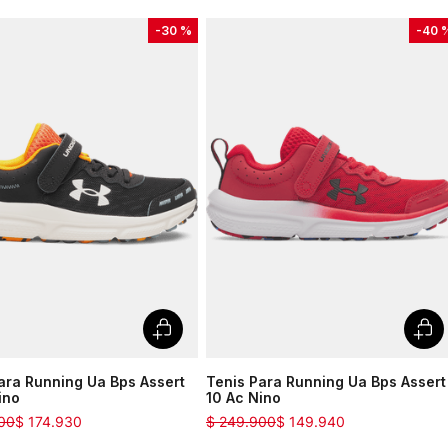
-
30 %
-
40 
ara Running Ua Bps Assert
Tenis Para Running Ua Bps Assert
ino
10 Ac Nino
00
$
174
.
930
$
249
.
900
$
149
.
940