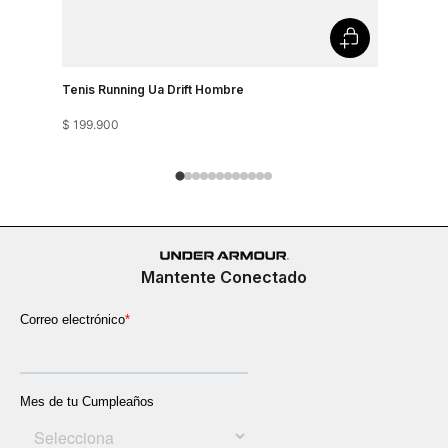
Tenis Running Ua Drift Hombre
Tenis Run
$
199
.
900
$
199
.
900
Mantente Conectado