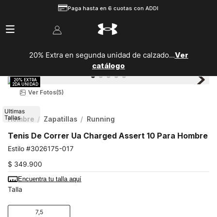
Paga hasta en 6 cuotas con ADDI
20% Extra en segunda unidad de calzado...
Ver
catálogo
Ver Fotos
(5)
Ultimas
Tallas
Hombre
Zapatillas
Running
Tenis De Correr Ua Charged Assert 10 Para Hombre
3026175-017
$
349
.
900
Encuentra tu talla aquí
Talla
7,5