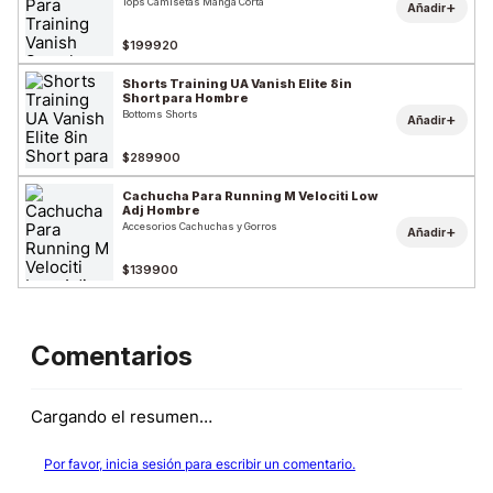
Tops Camisetas Manga Corta
+
Añadir
$199920
Shorts Training UA Vanish Elite 8in
Short para Hombre
Bottoms Shorts
+
Añadir
$289900
Cachucha Para Running M Velociti Low
Adj Hombre
Accesorios Cachuchas y Gorros
+
Añadir
$139900
Comentarios
Cargando el resumen…
Por favor, inicia sesión para escribir un comentario.