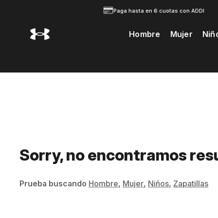
Paga hasta en 6 cuotas con ADDI
Hombre
Mujer
Niñ
Te Prodria Interesar
álogo
Sorry, no encontramos res
Prueba buscando
Hombre
,
Mujer
,
Niños
,
Zapatillas