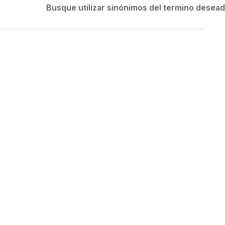
Velociti
Busque utilizar sinónimos del termino desea
Medias
Short