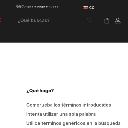
Compra y paga en casa
¿Qué buscas?
E
Términos Más Buscados
20% EXTRA en segunda unidad de vestuario...
ver catálogo
Botas
Tenis Mujer
Tenis Hombre
Tenis
¿Qué hago?
Velociti Distance
Comprueba los términos introducidos
Guayos
Intenta utilizar una sola palabra
Basketball
Utilice términos genéricos en la búsqueda