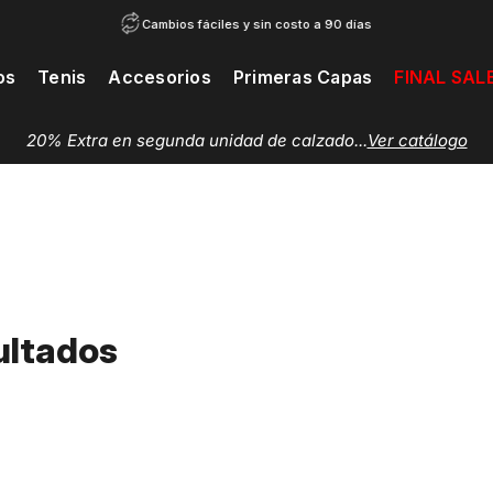
Cambios fáciles y sin costo a 90 días
os
Tenis
Accesorios
Primeras Capas
FINAL SAL
ultados