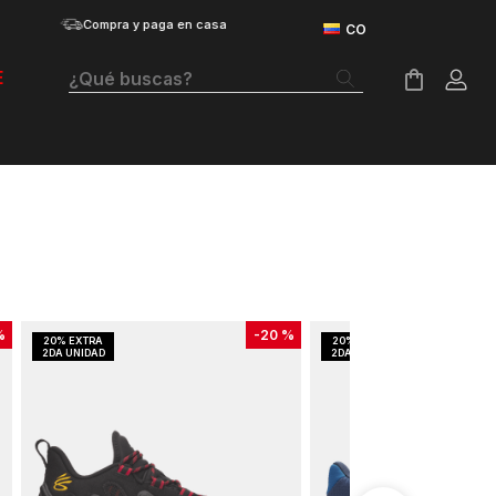
Compra y paga en casa
¿Qué buscas?
E
Términos Más Buscados
Botas
Tenis Mujer
Tenis Hombre
Tenis
%
-
20 %
Velociti Distance
Guayos
Basketball