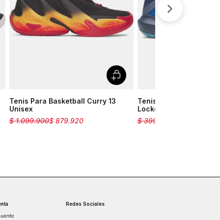
Short
Medias
Velociti
Tenis Para Basketball Curry 13
Tenis Para Basketball 
Unisex
Lockdown 7 Unisex
$
1
.
099
.
900
$
879
.
920
$
399
.
900
$
279
.
930
nta
Redes Sociales
cuenta