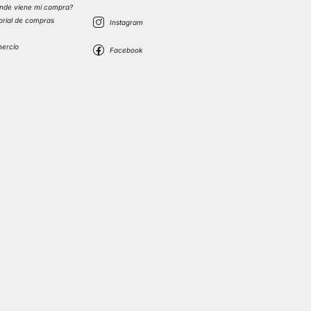
nde viene mi compra?
torial de compras
s
mercio