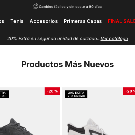
Cambios fáciles y sin costo a 90 días
os
Tenis
Accesorios
Primeras Capas
FINAL SAL
20% Extra en segunda unidad de calzado...
Ver catálogo
Productos Más Nuevos
-
20 %
-
20 