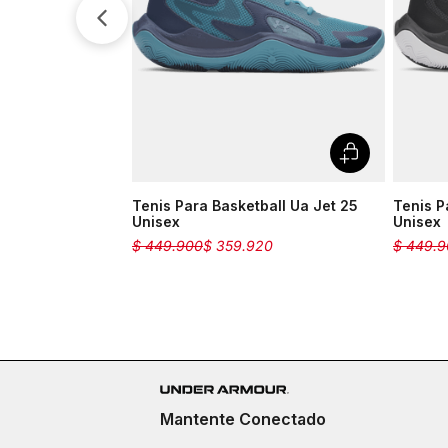
Tenis Para Basketball Ua Jet 25
Tenis P
Unisex
Unisex
$
449
.
900
$
359
.
920
$
449
.
9
Mantente Conectado