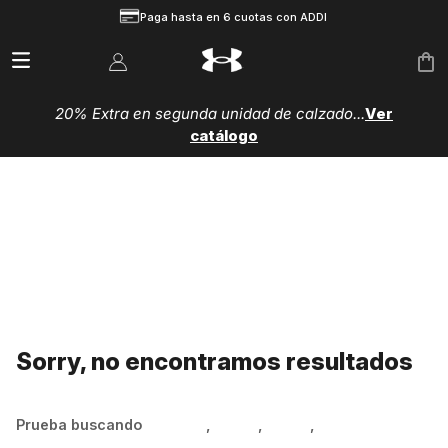
Paga hasta en 6 cuotas con ADDI
20% Extra en segunda unidad de calzado...
Ver
catálogo
Sorry, no encontramos resultados
Prueba buscando
Hombre
,
Mujer
,
Niños
,
Zapatillas