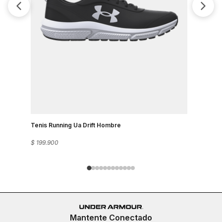
Tenis Running Ua Drift Hombre
Tenis Run
$
199
.
900
$
199
.
900
Mantente Conectado