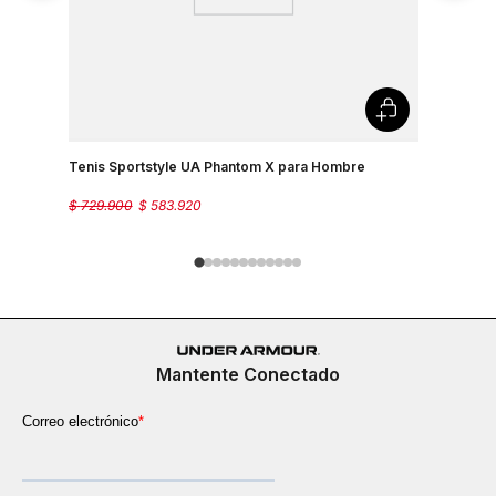
Tenis Sportstyle UA Phantom X para Hombre
Tenis Spo
$
729
.
900
$
583
.
920
$
499
.
900
Mantente Conectado