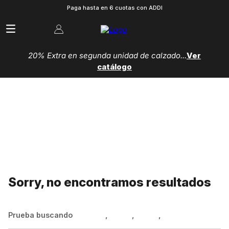
Paga hasta en 6 cuotas con ADDI
20% Extra en segunda unidad de calzado...
Ver
catálogo
Sorry, no encontramos resultados
Prueba buscando
Hombre
,
Mujer
,
Niños
,
Zapatillas