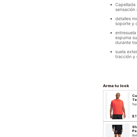
Capellada 
sensación 
detalles m
soporte y 
entresuela
espuma sup
durante to
suela exte
tracción y 
Arma tu look
Ca
Te
Top
$7
Short
Pa
Bot