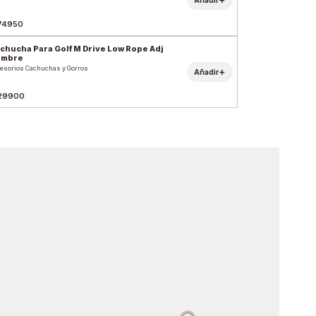
74950
chucha Para Golf M Drive Low Rope Adj
ombre
esorios Cachuchas y Gorros
+
Añadir
29900