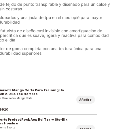
de tejido de punto transpirable y diseñado para un calce y
sin costuras
oldeados y una jaula de tpu en el mediopié para mayor
durabilidad
 futurista de diseño casi invisible con amortiguación de
ercrítica que es suave, ligera y reactiva para comodidad
do el día
rior de goma completa con una textura única para una
durabilidad superiores.
miseta Manga Corta Para Training Ua
ch 2.0 Ss Tee Hombre
s Camisetas Manga Corta
+
Añadir
9920
s Project Rock Aop Rvl Terry Sts-Blk
ra Hombre
toms Shorts
+
Añadir