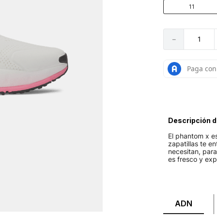
11
－
Descripción d
El phantom x es
zapatillas te e
necesitan, para
es fresco y exp
ADN