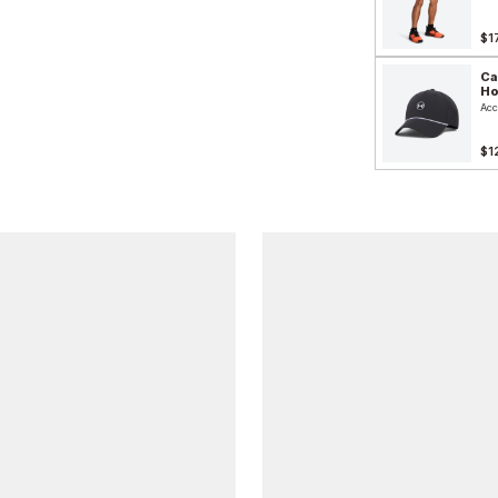
$1
Ca
H
Acc
$1