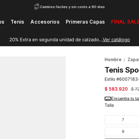
Cambios fáciles y sin costo a 90 días
os
Tenis
Accesorios
Primeras Capas
FINAL SAL
20% EXTRA en segunda unidad de vestuario...
ver catálogo
Hombre
Zapat
Tenis Sp
6007183
$
583
.
920
$
7
Encuentra tu ta
Talla
7
9