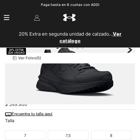
Paga hasta en 6 cuotas con ADDI
20% Extra en segunda unidad de calzado...
Ver
catálogo
Ver Fotos
(5)
Hombre
Zapatillas
Training
Tenis Para Training Ua Charged Edge Hombre
3026727-002
$
349
.
900
Encuentra tu talla aquí
Talla
7
7,5
8