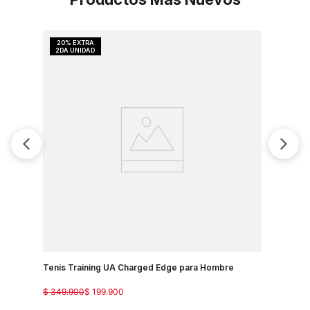
Tenis Training UA Charged Edge para Hombre
Tenis Par
$
349
.
900
$
199
.
900
$
349
.
900