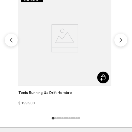
Tenis Running Ua Drift Hombre
Tenis Run
$
199
.
900
$
199
.
900