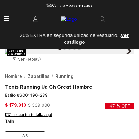
Compra y paga en casa
20% EXTRA en segunda unidad de vestuario...
ver
catálogo
Ver Fotos
(5)
Hombre
Zapatillas
Running
Tenis Running Ua Ch Great Hombre
6001196-289
$
179
.
910
$
339
.
900
47 %
OFF
Encuentra tu talla aquí
Talla
8.5