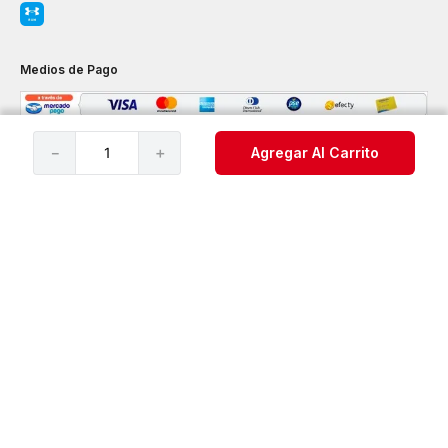
Medios de Pago
－
＋
Agregar Al Carrito
Servicio al Consumidor
Legal
Cuenta
Redes Sociales
©️ 2021 Under Armour®️, Inc. Todos los derechos reservados.