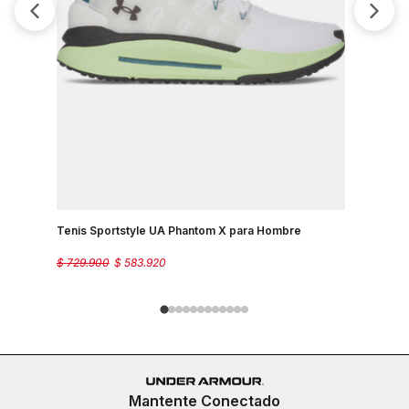
Tenis Sportstyle UA Phantom X para Hombre
Tenis Spo
$
729
.
900
$
583
.
920
$
499
.
900
Mantente Conectado