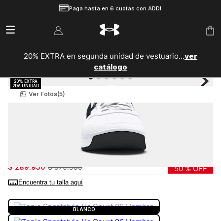
Paga hasta en 6 cuotas con ADDI
20% EXTRA en segunda unidad de vestuario...
ver
catálogo
Ver Fotos
(5)
Hombre
Zapatillas
Sportstyle
Tenis Sportstyle Ua Court 96 Hombre
3028633-101
$
289
.
950
$
579
.
900
50 %
OFF
Encuentra tu talla aquí
COLOR:
BLANCO
BLANCO