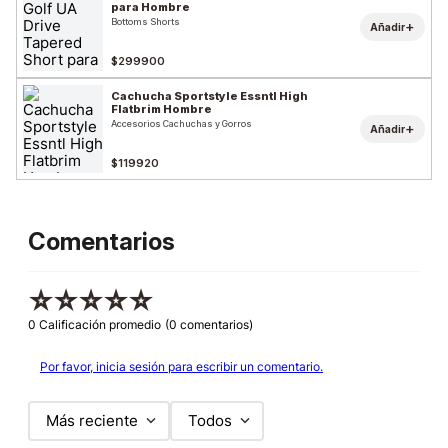
para Hombre
Bottoms Shorts
+
Añadir
$299900
Cachucha Sportstyle Essntl High
Flatbrim Hombre
Accesorios Cachuchas y Gorros
+
Añadir
$119920
Comentarios
☆
☆
☆
☆
☆
0 Calificación promedio
(0 comentarios)
Por favor, inicia sesión para escribir un comentario.
Más reciente
Todos