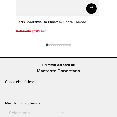
Tenis Sportstyle UA Phantom X para Hombre
Tenis Spo
$
729
.
900
$
583
.
920
$
499
.
900
Mantente Conectado