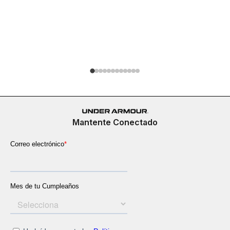
Tenis Spo
$
389
.
900
Mantente Conectado