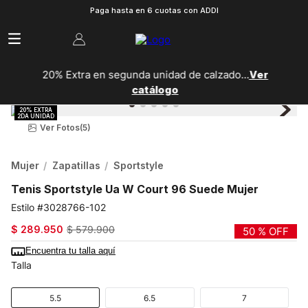
Paga hasta en 6 cuotas con ADDI
20% Extra en segunda unidad de calzado...
Ver
catálogo
Ver Fotos
(5)
Mujer
Zapatillas
Sportstyle
Tenis Sportstyle Ua W Court 96 Suede Mujer
3028766-102
$
289
.
950
$
579
.
900
50 %
OFF
Encuentra tu talla aquí
Talla
5.5
6.5
7