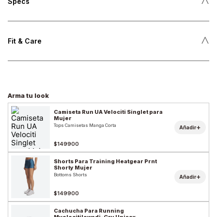
˄
Specs
˄
Fit & Care
Arma tu look
Camiseta Run UA Velociti Singlet para
Mujer
Tops Camisetas Manga Corta
+
Añadir
$149900
Shorts Para Training Heatgear Prnt
Shorty Mujer
Bottoms Shorts
+
Añadir
$149900
Cachucha Para Running
Mvelocitilowadj-Gry Unisex