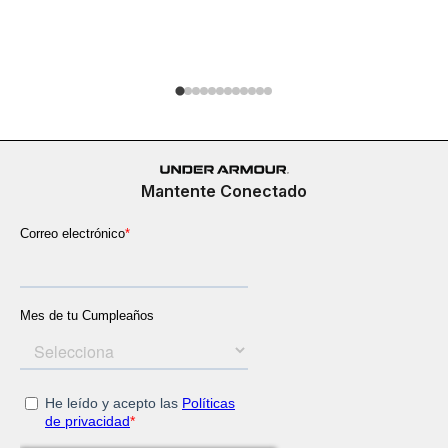
Tenis Spo
$
389
.
900
Mantente Conectado