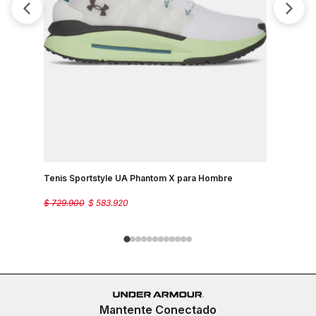
Tenis Sportstyle UA Phantom X para Hombre
Tenis Spo
$
729
.
900
$
583
.
920
$
499
.
900
Mantente Conectado