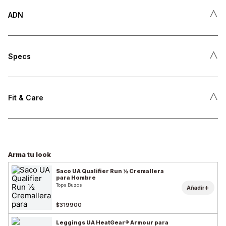
˄
ADN
˄
Specs
˄
Fit & Care
Arma tu look
Saco UA Qualifier Run ½ Cremallera
para Hombre
Tops Buzos
+
Añadir
$319900
Leggings UA HeatGear® Armour para