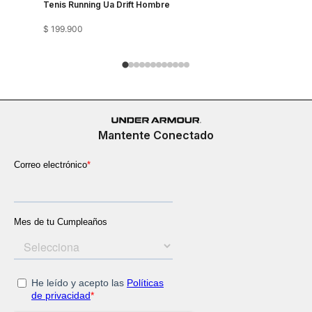
Tenis Running Ua Drift Hombre
Tenis Run
$
199
.
900
$
199
.
900
Mantente Conectado