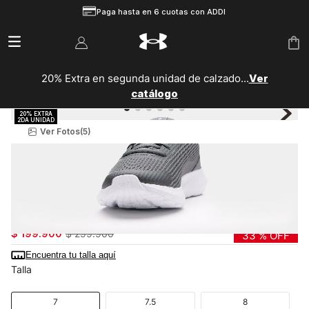
Paga hasta en 6 cuotas con ADDI
idad de calzado...
Ver
20% EXTRA en segunda unidad de
logo
catálogo
Ver Fotos
(5)
Hombre
Zapatillas
Running
Tenis UA Surge 3 para Hombre
3024883-102
$
199
.
900
$
299
.
900
33 %
OFF
Encuentra tu talla aquí
Talla
7
7.5
8