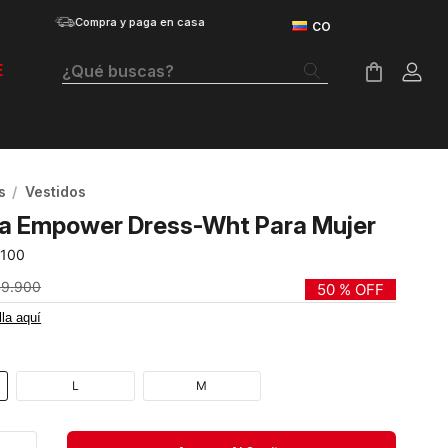
Compra y paga en casa
¿Qué buscas?
E
Términos Más Buscados
Botas
s
Vestidos
Tenis Mujer
Ua Empower Dress-Wht Para Mujer
Tenis Hombre
-100
Tenis
49
.
900
50 %
OFF
lla aquí
Velociti Distance
Guayos
L
M
Basketball