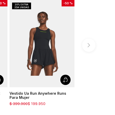
0 %
-
50 %
t
Vestido Ua Run Anywhere Runs
Para Mujer
$
399
.
900
$
199
.
950