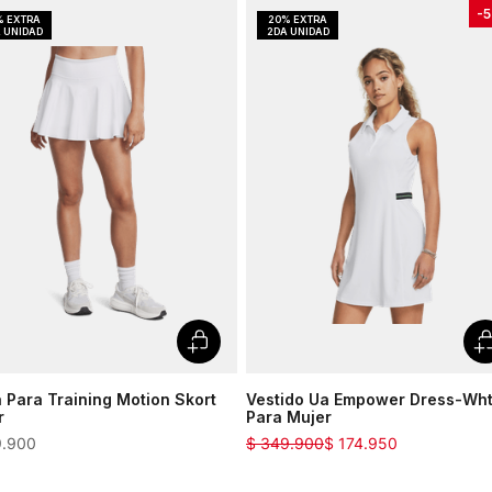
-
5
 Para Training Motion Skort
Vestido Ua Empower Dress-Wh
r
Para Mujer
9
.
900
$
349
.
900
$
174
.
950