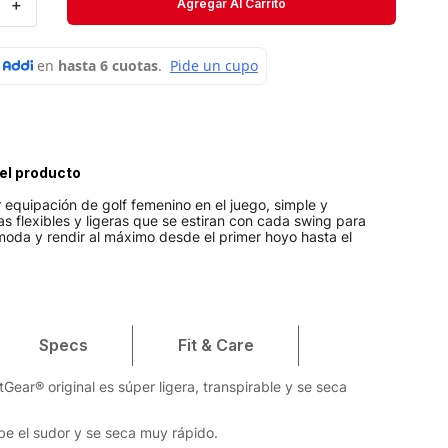
＋
Agregar Al Carrito
Short
Medias
Velociti
el producto
r equipación de golf femenino en el juego, simple y
as flexibles y ligeras que se estiran con cada swing para
oda y rendir al máximo desde el primer hoyo hasta el
Specs
Fit & Care
Gear® original es súper ligera, transpirable y se seca
rbe el sudor y se seca muy rápido.