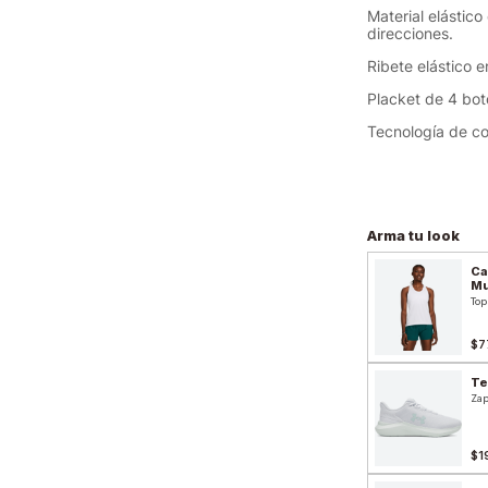
Material elástic
direcciones.
Ribete elástico 
Placket de 4 bot
Tecnología de co
Arma tu look
Ca
Mu
Top
$7
Te
Zap
$1