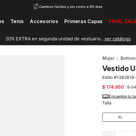
Cambios fáciles y sin costo a 90 días
os
Tenis
Accesorios
Primeras Capas
FINAL SAL
20% EXTRA en segunda unidad de vestuario...
ver catálogo
Mujer
Bottom
Vestido 
1382818
$
174
.
950
$
3
Encuentra tu ta
Talla
XL