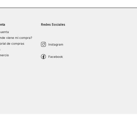
nta
Redes Sociales
cuenta
nde viene mi compra?
torial de compras
s
mercio