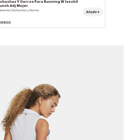
chuchas Y Gorros Para Running W Isochll
unch Adj Mujer
esorios Cachuchas y Gorros
+
Añadir
39900