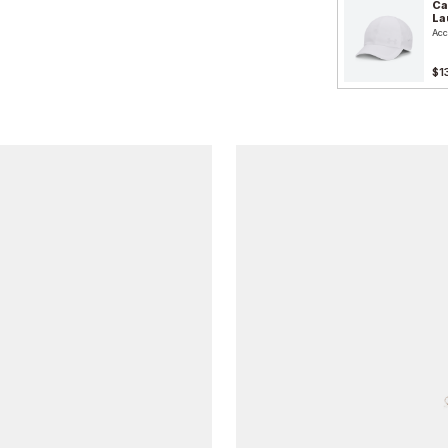
Ca
La
Acc
$1