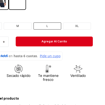
Velociti
Medias
Short
M
L
XL
＋
Agregar Al Carrito
Secado rápido
Te mantiene
Ventilado
fresco
el producto