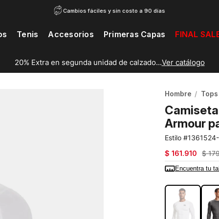
Cambios fáciles y sin costo a 90 días
os
Tenis
Accesorios
Primeras Capas
FINAL SAL
20% Extra en segunda unidad de calzado...
Ver catálogo
Hombre
Tops
Camiseta
Armour p
1361524
$
161
.
910
$
17
Encuentra tu ta
COLOR:
BLA