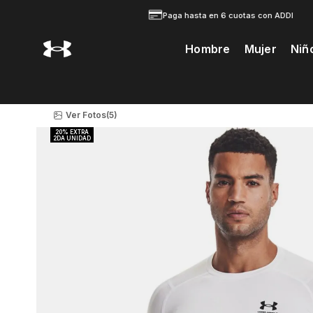
Paga hasta en 6 cuotas con ADDI
Hombre
Mujer
Niñ
Te Prodria Interesar
Ver Fotos
(5)