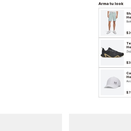
Arma tu look
Sh
H
Bot
$2
Te
H
Zap
$3
Ca
H
Acc
$7