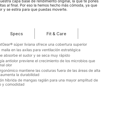
uestra capa base de rendimiento original, la que te pones
itas al final. Por eso la hemos hecho más cómoda, ya que
or y se estira para que puedas moverte.
Specs
Fit & Care
atGear® súper liviana ofrece una cobertura superior
malla en las axilas para ventilación estratégica
ue absorbe el sudor y se seca muy rápido
gía antiolor previene el crecimiento de los microbios que
mal olor
ergonómico mantiene las costuras fuera de las áreas de alta
 aumenta la durabilidad
ón híbrida de mangas raglán para una mayor amplitud de
o y comodidad