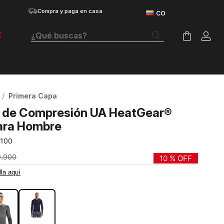
Compra y paga en casa
¿Qué buscas?
E
Términos Más Buscados
Botas
Primera Capa
Tenis Mujer
 de Compresión UA HeatGear®
Tenis Hombre
ara Hombre
-100
Tenis
9
.
900
10 %
OFF
Guayos
lla aquí
NCO
Velociti Distance
Basketball