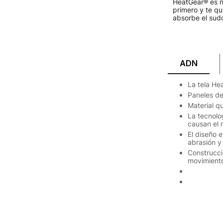
HeatGear® es n
primero y te qu
absorbe el sud
ADN
La tela He
Paneles de 
Material q
La tecnolo
causan el 
El diseño 
abrasión y
Construcci
movimient