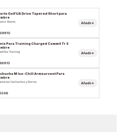
orts Golf UA Drive Tapered Short para
ombre
toms Shorts
+
Añadir
69910
nis Para Training Charged Commit Tr 5
ombre
atillas Training
+
Añadir
86910
chucha M Iso-Chill Armourvent Para
ombre
esorios Cachuchas y Gorros
+
Añadir
5546