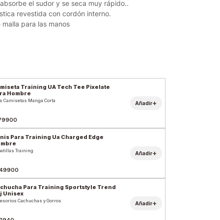
l absorbe el sudor y se seca muy rápido..
ástica revestida con cordón interno.
de malla para las manos
miseta Training UA Tech Tee Pixelate
ra Hombre
s Camisetas Manga Corta
+
Añadir
79900
nis Para Training Ua Charged Edge
ombre
atillas Training
+
Añadir
49900
chucha Para Training Sportstyle Trend
j Unisex
esorios Cachuchas y Gorros
+
Añadir
7940