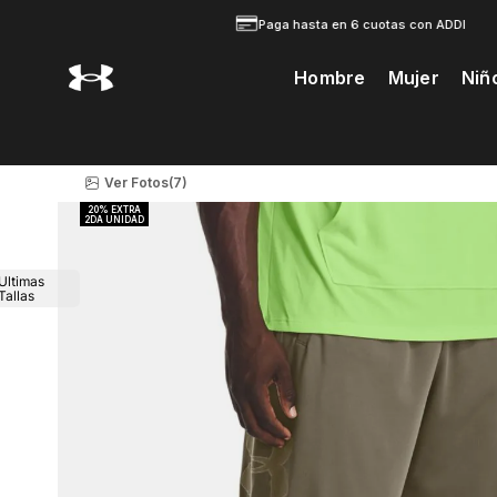
Paga hasta en 6 cuotas con ADDI
Hombre
Mujer
Niñ
Te Prodria Interesar
Ver Fotos
(7)
Ultimas
Tallas