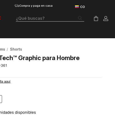
Compra y paga en casa
¿Qué buscas?
E
Términos Más Buscados
Botas
oms
Shorts
Tenis Mujer
 Tech™ Graphic para Hombre
Tenis Hombre
-361
Tenis
lla aquí
Velociti Distance
Basketball
Guayos
nidades disponibles