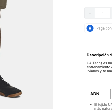
－
Descripción d
UA Tech¿ es nue
entrenamiento
livianos y te m
ADN
El tejido 
más natura