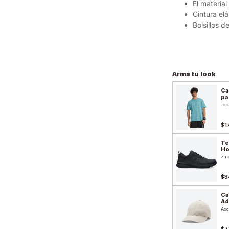
El materia
Cintura el
Bolsillos 
Arma tu look
Ca
pa
Top
$1
Te
H
Zap
$3
Ca
Ad
Acc
$7