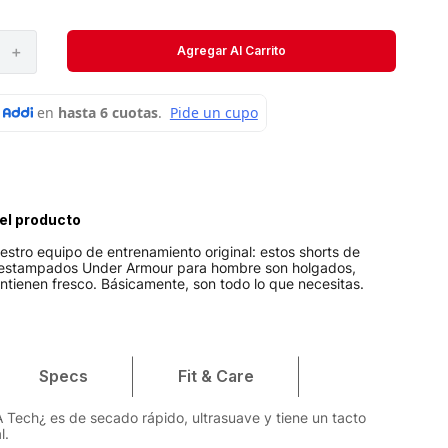
Velociti
Short
＋
Agregar Al Carrito
Medias
el producto
stro equipo de entrenamiento original: estos shorts de
 estampados Under Armour para hombre son holgados,
antienen fresco. Básicamente, son todo lo que necesitas.
Specs
Fit & Care
UA Tech¿ es de secado rápido, ultrasuave y tiene un tacto
l.