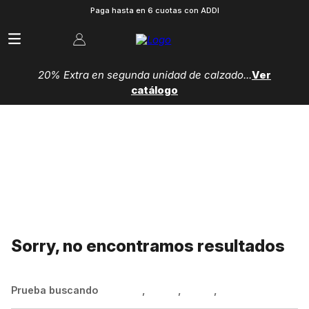
Paga hasta en 6 cuotas con ADDI
20% Extra en segunda unidad de calzado...
Ver
catálogo
Sorry, no encontramos resultados
Prueba buscando
Hombre
,
Mujer
,
Niños
,
Zapatillas