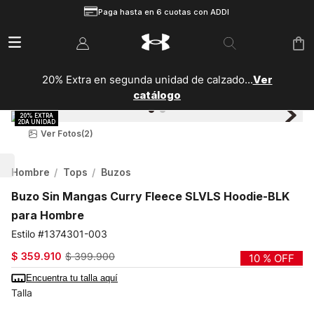
Paga hasta en 6 cuotas con ADDI
20% Extra en segunda unidad de calzado...
Ver
catálogo
Ver Fotos
(2)
Hombre
Tops
Buzos
Buzo Sin Mangas Curry Fleece SLVLS Hoodie-BLK
para Hombre
1374301-003
$
359
.
910
$
399
.
900
10 %
OFF
Encuentra tu talla aquí
Talla