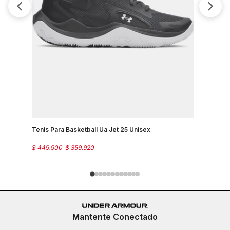
Tenis Para Basketball Ua Jet 25 Unisex
Tenis Para
$
449
.
900
$
359
.
920
$
449
.
900
Mantente Conectado