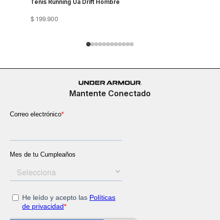
Tenis Running Ua Drift Hombre
Tenis Run
$
199
.
900
$
199
.
900
Mantente Conectado